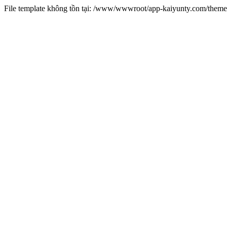
File template không tồn tại: /www/wwwroot/app-kaiyunty.com/them