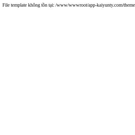
File template không tồn tại: /www/wwwroot/app-kaiyunty.com/them