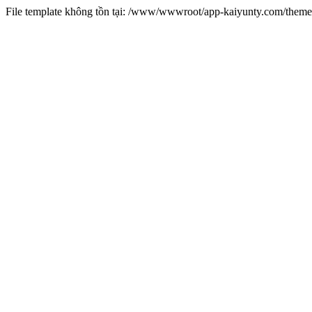
File template không tồn tại: /www/wwwroot/app-kaiyunty.com/them