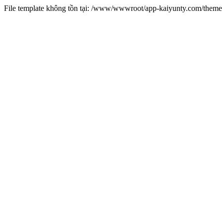
File template không tồn tại: /www/wwwroot/app-kaiyunty.com/them