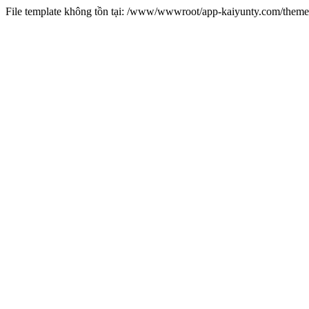
File template không tồn tại: /www/wwwroot/app-kaiyunty.com/them