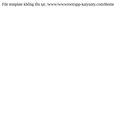
File template không tồn tại: /www/wwwroot/app-kaiyunty.com/them